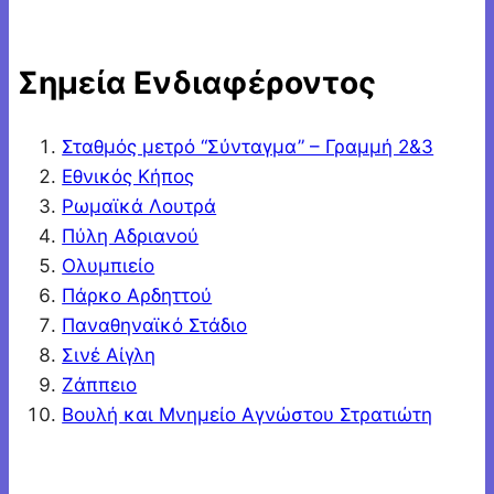
Σημεία Ενδιαφέροντος
Σταθμός μετρό “Σύνταγμα” – Γραμμή 2&3
Εθνικός Κήπος
Ρωμαϊκά Λουτρά
Πύλη Αδριανού
Ολυμπιείο
Πάρκο Αρδηττού
Παναθηναϊκό Στάδιο
Σινέ Αίγλη
Ζάππειο
Βουλή και Μνημείο Αγνώστου Στρατιώτη