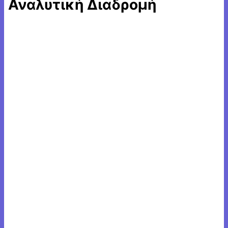
Αναλυτική Διαδρομή
Βήμα 1
Η διαδρομή μας ξεκινάει από τον σταθμό της γραμμής 3
και 2 του μετρό “Σύνταγμα”.
Σημείο ενδιαφέροντος:
Σταθμός “Σύνταγμα” – Γραμμή
2&3
Βήμα 2
Βγαίνουμε από τις σκάλες του σταθμού μετρό “Σύνταγμα”