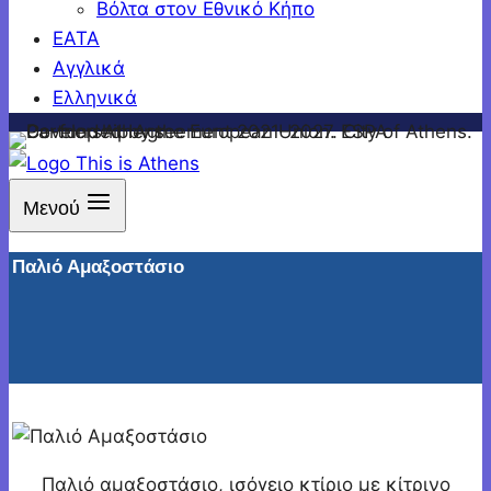
Βόλτα στον Εθνικό Κήπο
ΕΑΤΑ
Αγγλικά
Ελληνικά
Μενού
Παλιό Αμαξοστάσιο
Παλιό αμαξοστάσιο, ισόγειο κτίριο με κίτρινο