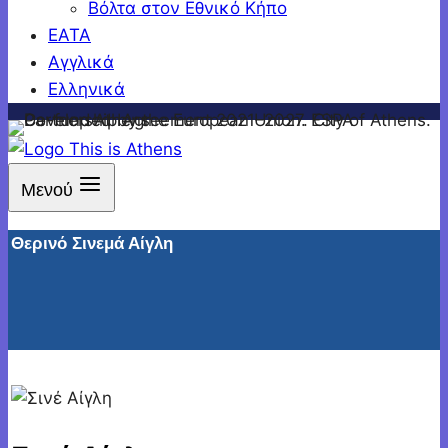
Βόλτα στον Εθνικό Κήπο
ΕΑΤΑ
Αγγλικά
Ελληνικά
Μενού
Θερινό Σινεμά Αίγλη